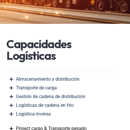
C
a
p
a
c
i
d
a
d
e
s
L
o
g
í
s
t
i
c
a
s
Almacenamiento y distribución
Transporte de carga
Gestión de cadena de distribución
Logísticas de cadena en frío
Logística inversa
Project cargo & Transporte pesado